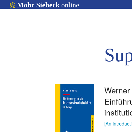
Mohr Siebeck
online
Sup
Werne
Einführ
institu
[An Introduct