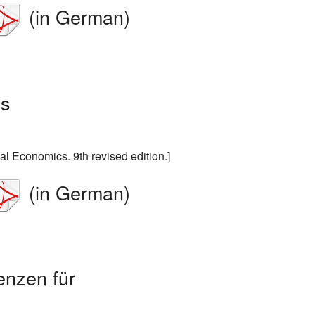
(in German)
us
nal Economics. 9th revised edition.]
(in German)
enzen für