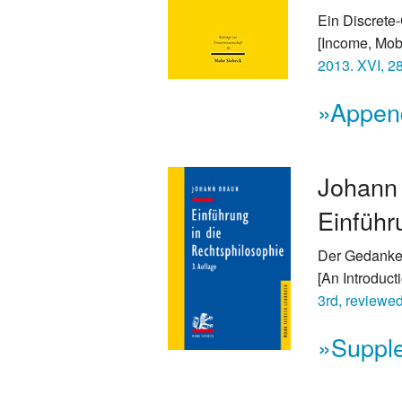
Ein Discrete
[Income, Mobi
2013. XVI, 2
»Append
Johan
Einführ
Der Gedanke
[An Introduct
3rd, reviewe
»Suppl