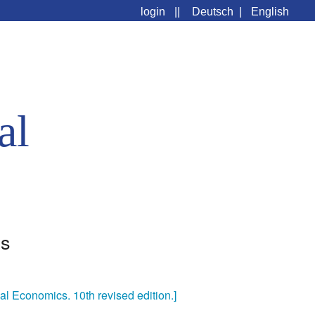
login
||
Deutsch
|
English
al
us
nal Economics. 10th revised edition.]