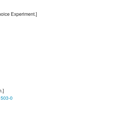
hoice Experiment.]
.]
1503-0