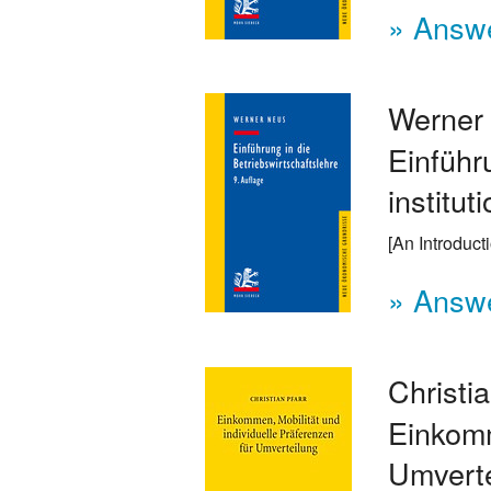
» Answe
Werne
Einführ
institu
[An Introduct
» Answe
Christi
Einkomm
Umverte